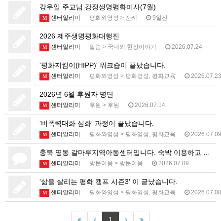
강우일 주교님 강정생명평화미사(7월)
센터알리미
평화와영성
>
전례
9일전
M
2026 제주생명평화대행진
센터알리미
알림
>
국내외 현장이야기
2026.07.24
M
'평화지킴이(HIPP)' 워크숍이 끝났습니다.
센터알리미
평화와영성
>
평화영성, 평화교육
2026.07.2
M
2026년 6월 후원자 명단
센터알리미
후원
>
후원
2026.07.14
M
'비폭력대화 심화' 과정이 끝났습니다.
센터알리미
평화와영성
>
평화영성, 평화교육
2026.07.0
M
충북 영동 갈마루지역아동센터입니다. 숙박 이용하고 싶습…
센터알리미
방문이용
>
방문이용
2026.07.09
M
'삶을 살리는 평화 캠프 시즌3' 이 긑났습니다.
센터알리미
평화와영성
>
평화영성, 평화교육
2026.07.0
M
1