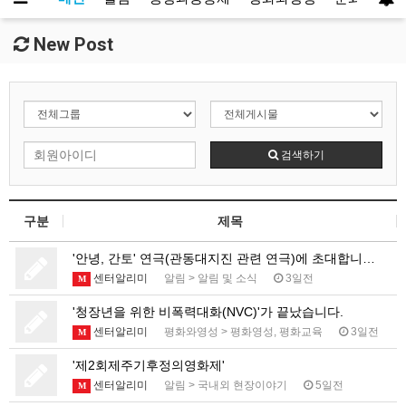
New Post
검색하기
구분
제목
'안녕, 간토' 연극(관동대지진 관련 연극)에 초대합니…
센터알리미
알림
>
알림 및 소식
3일전
M
'청장년을 위한 비폭력대화(NVC)'가 끝났습니다.
센터알리미
평화와영성
>
평화영성, 평화교육
3일전
M
'제2회제주기후정의영화제'
센터알리미
알림
>
국내외 현장이야기
5일전
M