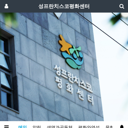
성프란치스코평화센터
메인
알림
생명과공동체
평화와영성
문화예술