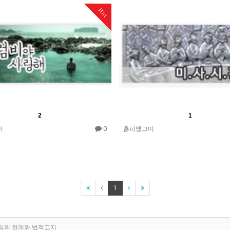
Hot
2
1
0
미
홈피맹그미
1
임의 한계와 법적고지