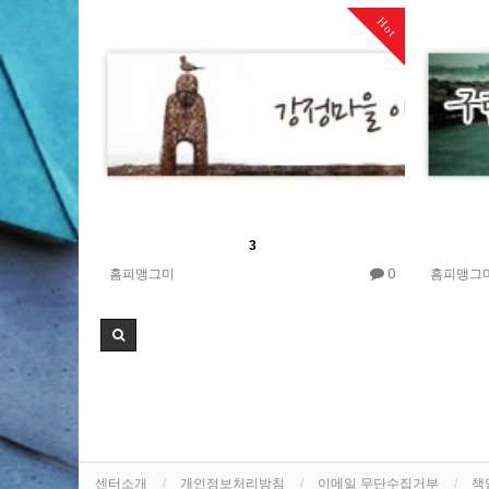
Hot
3
0
홈피맹그미
홈피맹그
센터소개
개인정보처리방침
이메일 무단수집거부
책