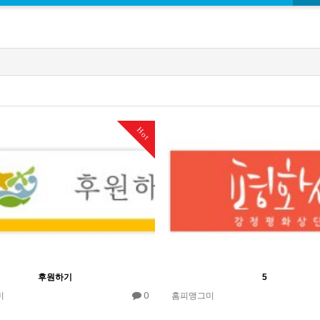
Hot
후원하기
5
0
미
홈피맹그미