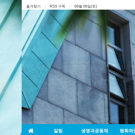
즐겨찾기
RSS 구독
08월 08일(토)
알림
생명과공동체
평화와