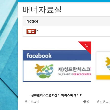
배너자료실
Notice
2
Hot
성프란치스코평화센터 페이스북 페이지
0
홈피맹그미
홈피맹그