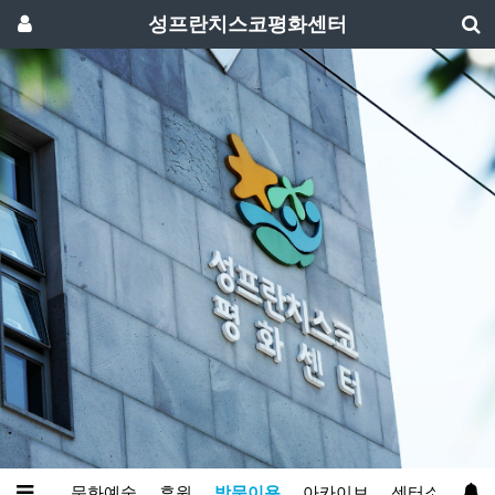
성프란치스코평화센터
와영성
문화예술
후원
방문이용
아카이브
센터소개