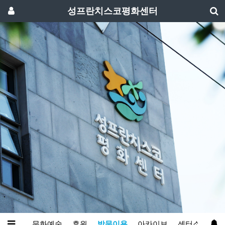
성프란치스코평화센터
와영성
문화예술
후원
방문이용
아카이브
센터소개