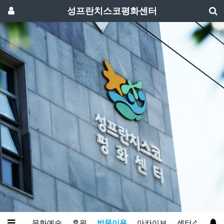
성프란치스코평화센터
와영성
문화예술
후원
방문이용
아카이브
센터소개