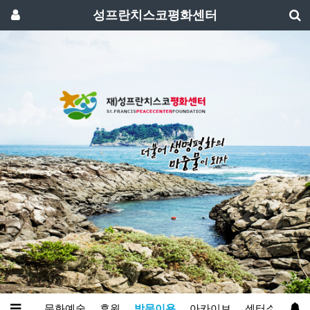
성프란치스코평화센터
와영성
문화예술
후원
방문이용
아카이브
센터소개