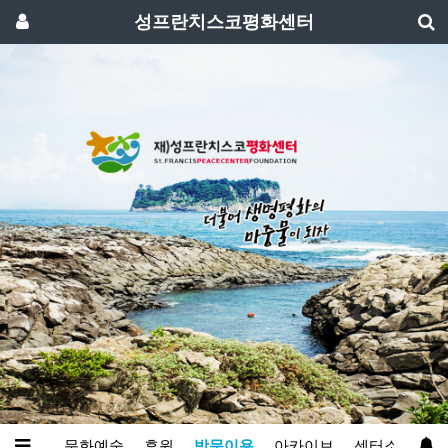
성프란치스코평화센터
와영성
문화예술
후원
방문이용
아카이브
센터소개