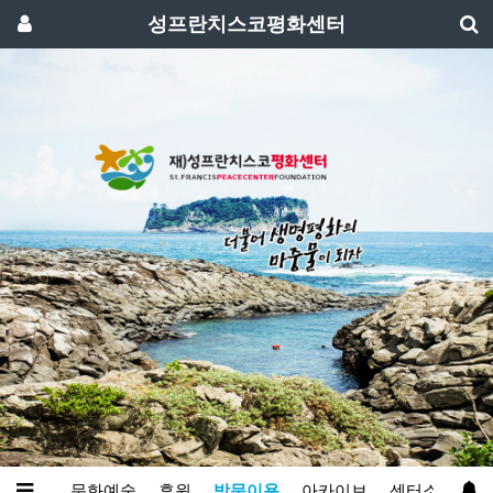
성프란치스코평화센터
와영성
문화예술
후원
방문이용
아카이브
센터소개