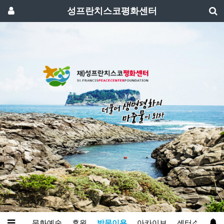
성프란치스코평화센터
와영성
문화예술
후원
방문이용
아카이브
센터소개