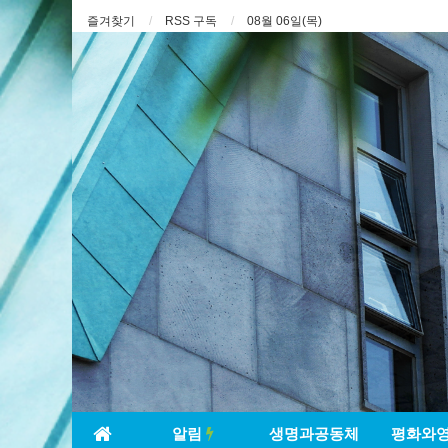
즐겨찾기
RSS 구독
08월 06일(목)
알림
생명과공동체
평화와