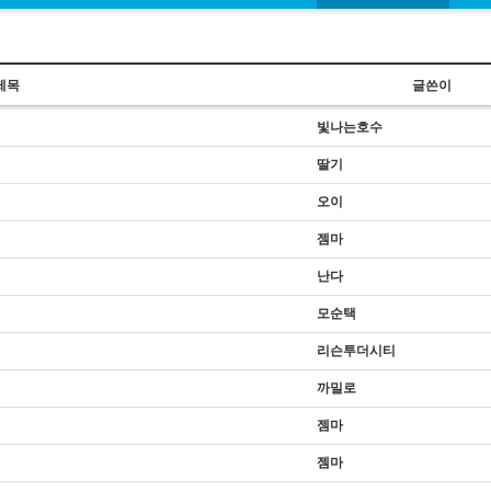
제목
글쓴이
빛나는호수
딸기
오이
젬마
난다
모순택
리슨투더시티
까밀로
젬마
젬마