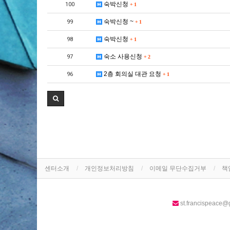
숙박신청
100
+
1
숙박신청 ~
99
+
1
숙박신청
98
+
1
숙소 사용신청
97
+
2
2층 회의실 대관 요청
96
+
1
센터소개
개인정보처리방침
이메일 무단수집거부
책
st.francispeace@