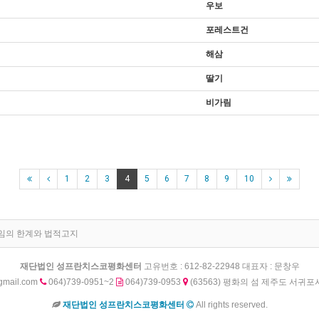
우보
포레스트건
해삼
딸기
비가림
1
2
3
4
5
6
7
8
9
10
임의 한계와 법적고지
재단법인 성프란치스코평화센터
고유번호 : 612-82-22948 대표자 : 문창우
gmail.com
064)739-0951~2
064)739-0953
(63563) 평화의 섬 제주도 서귀포
재단법인 성프란치스코평화센터
All rights reserved.