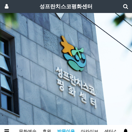
성프란치스코평화센터
와영성
문화예술
후원
방문이용
아카이브
센터소개