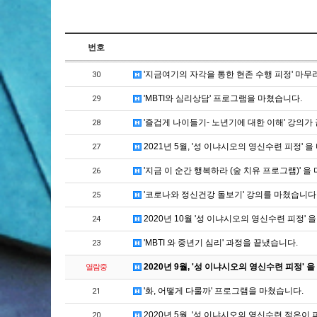
번호
'지금여기의 자각을 통한 현존 수행 피정' 마무
30
'MBTI와 심리상담' 프로그램을 마쳤습니다.
29
'즐겁게 나이들기- 노년기에 대한 이해' 강의가
28
2021년 5월, '성 이냐시오의 영신수련 피정' 
27
'지금 이 순간 행복하라 (숲 치유 프로그램)' 을
26
'코로나와 정신건강 돌보기' 강의를 마쳤습니다
25
2020년 10월 '성 이냐시오의 영신수련 피정' 
24
'MBTI 와 중년기 심리' 과정을 끝냈습니다.
23
2020년 9월, '성 이냐시오의 영신수련 피정' 
열람중
'화, 어떻게 다룰까' 프로그램을 마쳤습니다.
21
2020년 5월, '성 이냐시오의 영신수련 젊은이
20