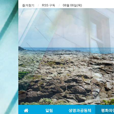
즐겨찾기
RSS 구독
08월 06일(목)
알림
생명과공동체
평화와