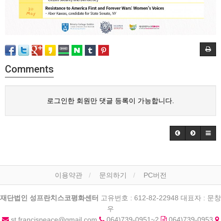
Comments
로그인한 회원만 댓글 등록이 가능합니다.
이용약관
문의하기
PC버전
재단법인 성프란치스코평화센터
고유번호 : 612-82-22948 대표자 : 문창
우
st.francispeace@gmail.com
064)739-0951~2
064)739-0953