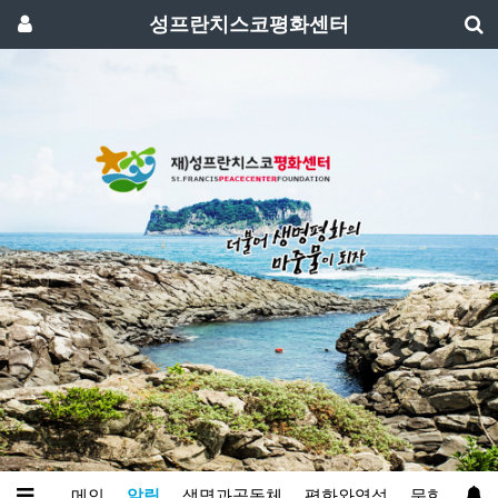
성프란치스코평화센터
메인
알림
생명과공동체
평화와영성
문화예술