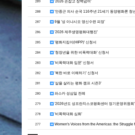
'2026 손잡고 장벽넘어'
289
'안중근 의사 순국 116주년 21세기 동양평화론 청
288
9월 '성 이냐시오 영신수련 피정'
287
'2026 제주생명평화대행진'
286
'평화지킴이(HIPP)' 신청서
285
'청장년을 위한 비폭력대화' 신청서
284
'비폭력대화 입문' 신청서
283
'북한 바로 이해하기' 신청서
282
'삶을 살리는 평화 캠프 시즌3'
281
파스카 성삼일 전례
280
'2026년도 성프란치스코평화센터 정기운영위원회'
279
'비폭력대화 심화'
278
Women's Voices from the Americas: the Struggle f
277