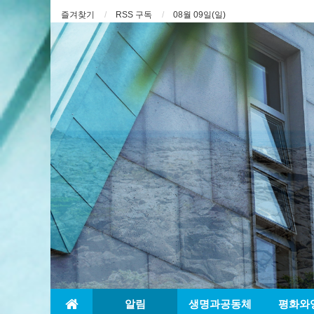
즐겨찾기
RSS 구독
08월 09일(일)
알림
생명과공동체
평화와