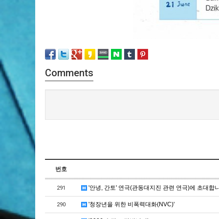
Comments
번호
'안녕, 간토' 연극(관동대지진 관련 연극)에 초대합니
291
'청장년을 위한 비폭력대화(NVC)'
290