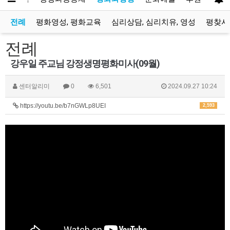
전례
평화영성, 평화교육
심리상담, 심리치유, 영성
평찾사
전례
강우일 주교님 강정생명평화미사(09월)
센터알리미
0
6,501
2024.09.27 10:24
https://youtu.be/b7nGWLp8UEI
2,593