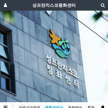
성프란치스코평화센터
인
알림
생명과공동체
평화와영성
문화예술
후원
방문