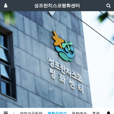
성프란치스코평화센터
인
알림
생명과공동체
평화와영성
문화예술
후원
방문