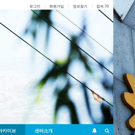
로그인
회원가입
정보찾기
접속 70
아카이브
센터소개