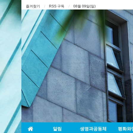
즐겨찾기
RSS 구독
08월 09일(일)
알림
생명과공동체
평화와